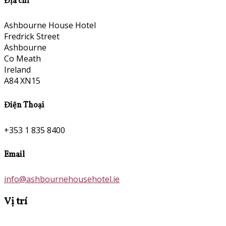
Địa chỉ
Ashbourne House Hotel
Fredrick Street
Ashbourne
Co Meath
Ireland
A84 XN15
Điện Thoại
+353 1 835 8400
Email
info@ashbournehousehotel.ie
Vị trí