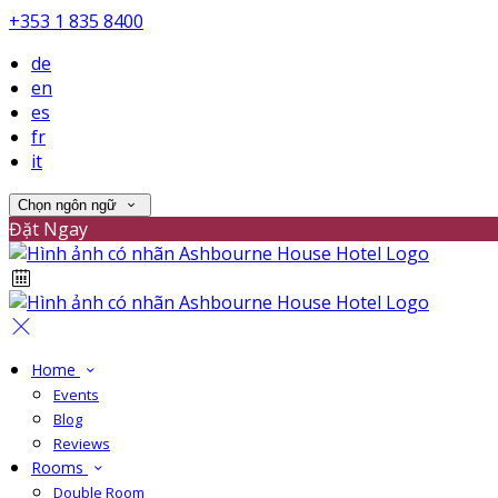
+353 1 835 8400
de
en
es
fr
it
Chọn ngôn ngữ
Đặt Ngay
Home
Events
Blog
Reviews
Rooms
Double Room