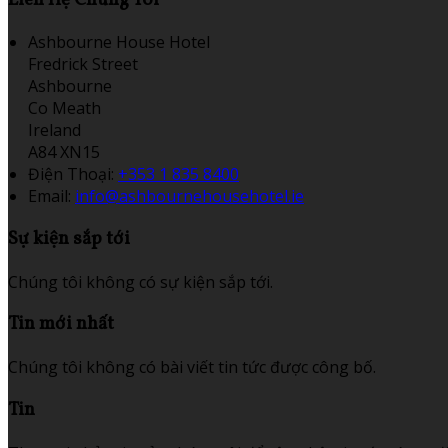
Ashbourne House Hotel
Fredrick Street
Ashbourne
Co Meath
Ireland
A84 XN15
Điện Thoại
:
+353 1 835 8400
Email:
info@ashbournehousehotel.ie
Sự kiện sắp tới
Chúng tôi không có sự kiện sắp tới.
Tin mới nhất
Chúng tôi không có bài viết tin tức được công bố.
Tin