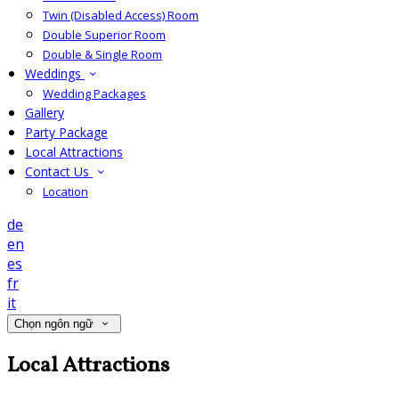
Twin (Disabled Access) Room
Double Superior Room
Double & Single Room
Weddings
Wedding Packages
Gallery
Party Package
Local Attractions
Contact Us
Location
de
en
es
fr
it
Chọn ngôn ngữ
Local Attractions