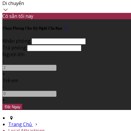
Di chuyển
Có sẵn tối nay
Chọn Phòng Cho Kỳ Nghỉ Của Bạn
Nhận phòng
Trả phòng
Người lớn
-
+
Trẻ em
-
+
Trang Chủ
Local Attractions